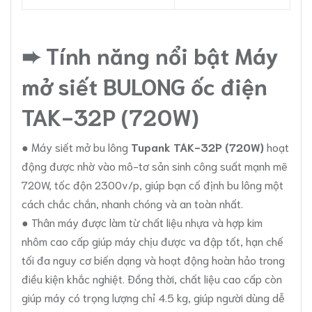
➨ Tính năng nổi bật Máy
mở siết BULONG ốc điện
TAK-32P (720W)
● Máy siết mở bu lông
Tupank TAK-32P (720W)
hoạt
động được nhờ vào mô-tơ sản sinh công suất mạnh mẽ
720W, tốc độn 2300v/p, giúp bạn cố định bu lông một
cách chắc chắn, nhanh chóng và an toàn nhất.
● Thân máy được làm từ chất liệu nhựa và hợp kim
nhôm cao cấp giúp máy chịu được va đập tốt, hạn chế
tối đa nguy cơ biến dạng và hoạt động hoàn hảo trong
điều kiện khắc nghiệt. Đồng thời, chất liệu cao cấp còn
giúp máy có trọng lượng chỉ 4.5 kg, giúp người dùng dễ