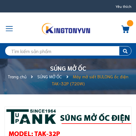
Yêu thích
SÚNG MỞ ỐC
Trang chủ
SÚNG MỞ ỐC
Máy mở siết BULONG ốc điện
TAK-32P (720W)