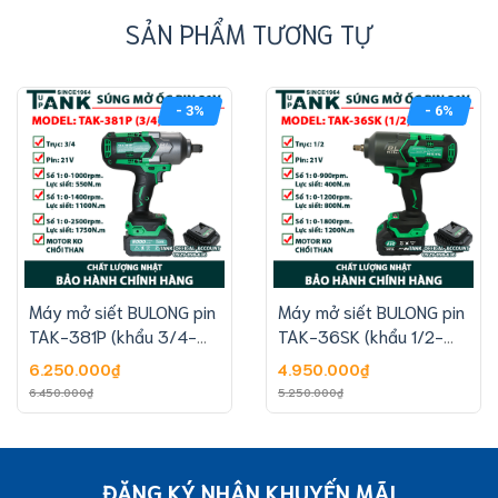
SẢN PHẨM TƯƠNG TỰ
- 3%
- 6%
Máy mở siết BULONG pin
Máy mở siết BULONG pin
TAK-381P (khẩu 3/4-
TAK-36SK (khẩu 1/2-
21V)
21V)
6.250.000₫
4.950.000₫
6.450.000₫
5.250.000₫
ĐĂNG KÝ NHẬN KHUYẾN MÃI