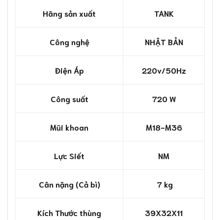
Hãng sản xuất
TANK
Công nghệ
NHẬT BẢN
Điện Áp
220v/50Hz
Công suất
720 W
Mũi khoan
M18-M36
Lực Siết
NM
Cân nặng (Cả bì)
7 kg
Kích Thước thùng
39X32X11