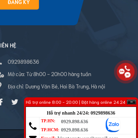
ĐĂNG KÝ
IÊN HỆ
0929898636
Mở cửa:
Từ 8h00 - 20h00 hàng tuần
Địa chỉ: Dương Văn Bé, Hai Bà Trưng, Hà nội
Hỗ trợ online 8:00 - 20:00 | Đặt hàng online 24.24
Hỗ trợ nhanh 24/24: 0929898636
TP.HN:
0929.898.636
0929.898.636
TP.HCM: