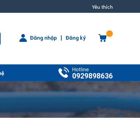
Yêu thích
Đăng nhập
|
Đăng ký
Hotline
hệ
0929898636