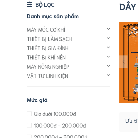
DÂY
BỘ LỌC
Danh mục sản phẩm
MÁY MÓC CƠ KHÍ
THIẾT BỊ LÀM SẠCH
THIẾT BỊ GIA ĐÌNH
THIẾT BỊ KHÍ NÉN
MÁY NÔNG NGHIỆP
VẬT TƯ LINH KIỆN
Mức giá
Giá dưới 100.000đ
Ưu t
100.000đ - 200.000đ
200.000đ - 300.000đ