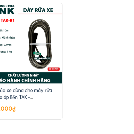
ửa xe dùng cho máy rửa
o áp liền TAK-
2/R3/R4
.000₫