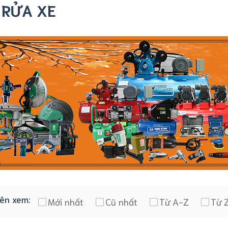
 RỬA XE
iên xem:
Mới nhất
Cũ nhất
Từ A-Z
Từ 