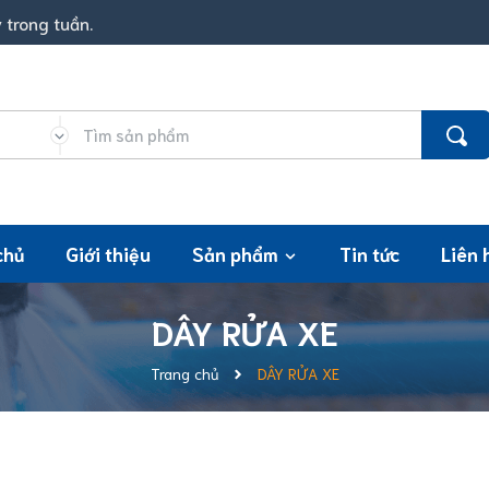
 trong tuần.
chủ
Giới thiệu
Sản phẩm
Tin tức
Liên 
DÂY RỬA XE
Trang chủ
DÂY RỬA XE