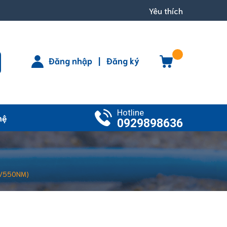
Yêu thích
Đăng nhập
|
Đăng ký
Hotline
hệ
0929898636
W/550NM)