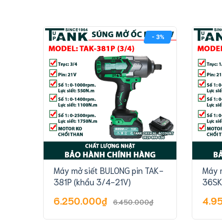
- 3%
Máy mở siết BULONG pin TAK-
Máy 
381P (khẩu 3/4-21V)
36SK
6.250.000₫
4.9
6.450.000₫