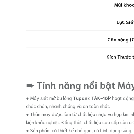
Mũi kho
Lực Siế
Cân nặng (C
Kích Thước 
➨ Tính năng nổi bật M
● Máy siết mở bu lông
Tupank TAK-16P
hoạt động 
chắc chắn, nhanh chóng và an toàn nhất.
● Thân máy được làm từ chất liệu nhựa và hợp kim 
kiện khắc nghiệt. Đồng thời, chất liệu cao cấp còn g
● Sản phẩm có thiết kế nhỏ gọn, có hình dạng súng,