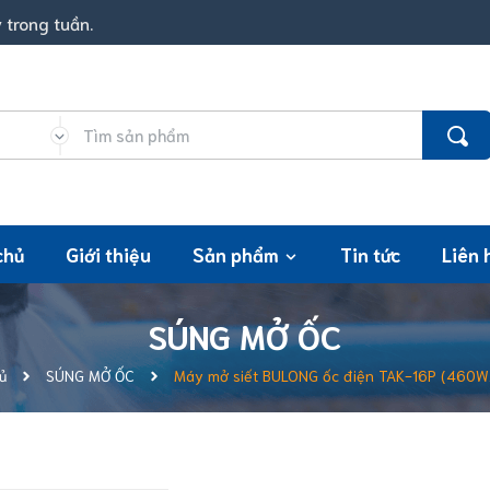
 trong tuần.
chủ
Giới thiệu
Sản phẩm
Tin tức
Liên 
SÚNG MỞ ỐC
ủ
SÚNG MỞ ỐC
Máy mở siết BULONG ốc điện TAK-16P (460