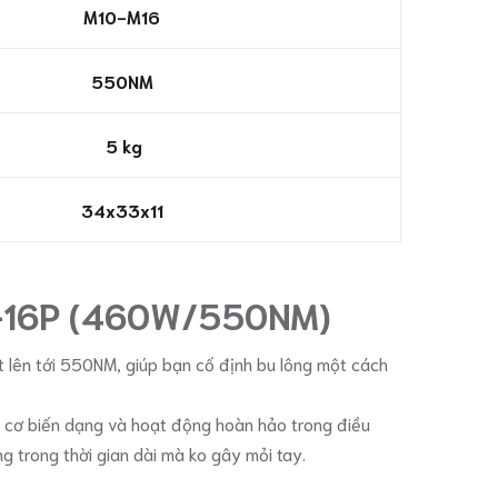
M10-M16
550NM
5 kg
34x33x11
K-16P (460W/550NM)
lên tới 550NM, giúp bạn cố định bu lông một cách
y cơ biến dạng và hoạt động hoàn hảo trong điều
g trong thời gian dài mà ko gây mỏi tay.