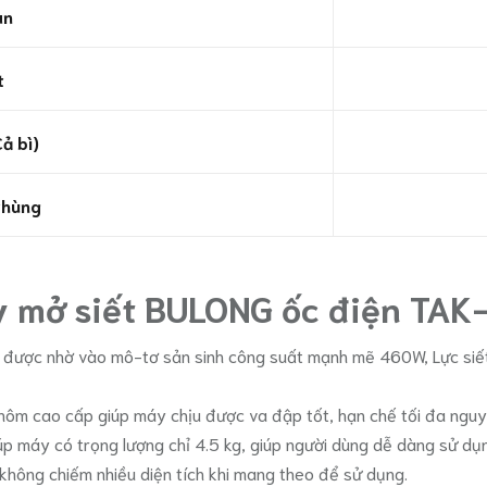
an
t
ả bì)
thùng
áy mở siết BULONG ốc điện TA
được nhờ vào mô-tơ sản sinh công suất mạnh mẽ 460W, Lực siết 
nhôm cao cấp giúp máy chịu được va đập tốt, hạn chế tối đa ngu
iúp máy có trọng lượng chỉ 4.5 kg, giúp người dùng dễ dàng sử dụn
 không chiếm nhiều diện tích khi mang theo để sử dụng.