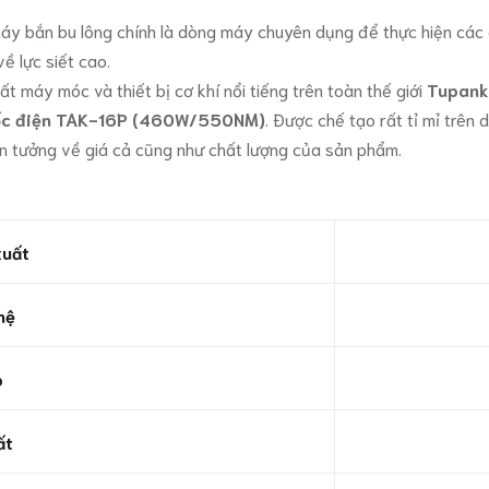
áy bắn bu lông chính là dòng máy chuyên dụng để thực hiện các cô
ề lực siết cao.
t máy móc và thiết bị cơ khí nổi tiếng trên toàn thế giới
Tupank
ốc điện TAK-16P (460W/550NM)
. Được chế tạo rất tỉ mỉ trên
n tưởng về giá cả cũng như chất lượng của sản phẩm.
xuất
hệ
p
ất