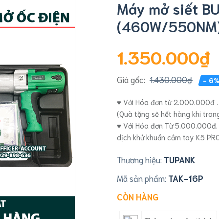
Máy mở siết B
(460W/550NM
1.350.000₫
Giá gốc:
1.430.000₫
- 6
♥ Với Hóa đơn từ 2.000.000đ .
(Quà tặng sẽ hết hàng khi tro
♥ Với Hóa đơn Từ 5.000.000đ.
dịch khử khuẩn cầm tay K5 PR
Thương hiệu:
TUPANK
Mã sản phẩm:
TAK-16P
CÒN HÀNG