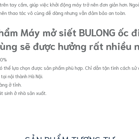
rên tay cầm, giúp việc khởi động máy trở nên đơn giản hơn. Ngo
t nên thao tác vô cùng dễ dàng nhưng vẫn đảm bảo an toàn.
phẩm Máy mở siết BULONG ốc đ
ng sẽ được hưởng rất nhiều n
00%
có thể lựa chọn được sản phẩm phù hợp. Chỉ dẫn tận tình cách s
ại nội thành Hà Nội.
àng ở tỉnh.
át sinh ở nhà sản xuất.