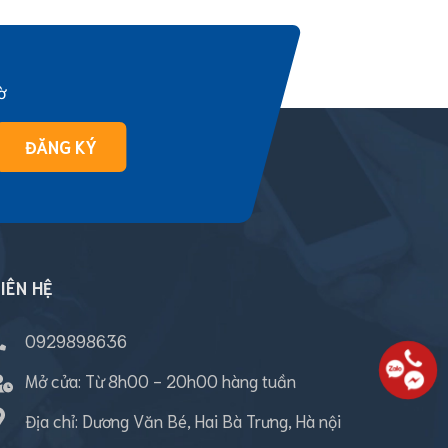
ờ
ĐĂNG KÝ
IÊN HỆ
0929898636
Mở cửa:
Từ 8h00 - 20h00 hàng tuần
Địa chỉ: Dương Văn Bé, Hai Bà Trưng, Hà nội