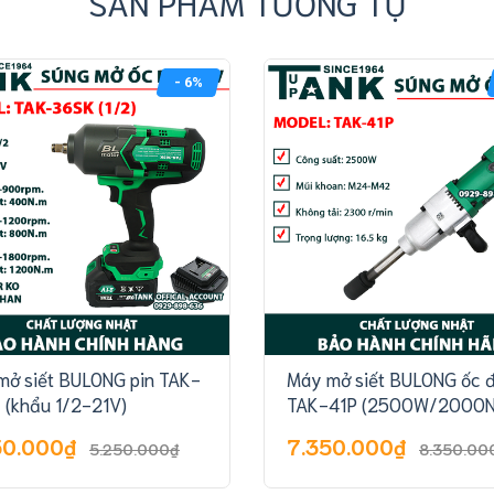
SẢN PHẨM TƯƠNG TỰ
- 6%
mở siết BULONG pin TAK-
Máy mở siết BULONG ốc đ
 (khẩu 1/2-21V)
TAK-41P (2500W/2000
50.000₫
7.350.000₫
5.250.000₫
8.350.00