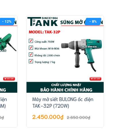
- 12%
- 8%
iện
Máy mở siết BULONG ốc điện
Máy 
NM)
TAK-32P (720W)
TAK
2.450.000₫
1.8
0₫
2.650.000₫