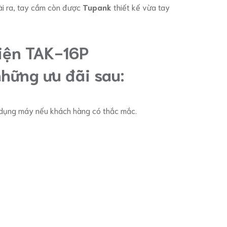
ài ra, tay cầm còn được
Tupank
thiết kế vừa tay
iện TAK-16P
hững ưu đãi sau:
ử dụng máy nếu khách hàng có thắc mắc.