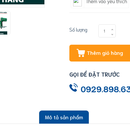
Thêm vào yêu thích
Số lượng
Thêm giỏ hàng
GỌI ĐỂ ĐẶT TRƯỚC
0929.898.6
Mô tả sản phẩm