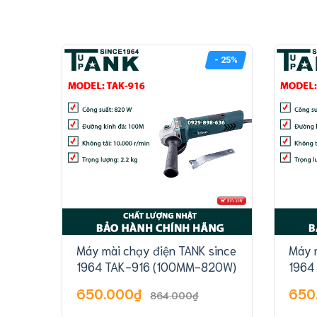
- 25%
Máy mài chạy điện TANK since
Máy 
1964 TAK-916 (100MM-820W)
1964
650.000₫
650
864.000₫