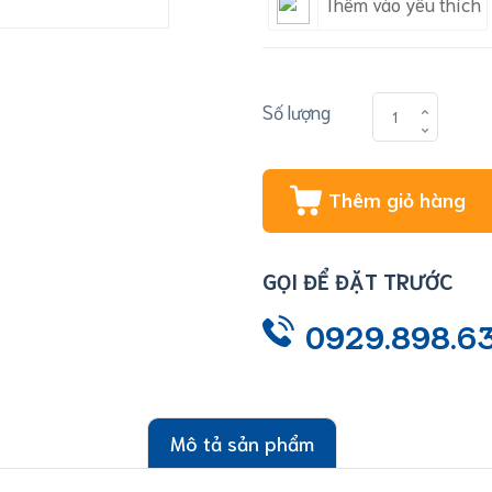
Thêm vào yêu thích
Số lượng
Thêm giỏ hàng
GỌI ĐỂ ĐẶT TRƯỚC
0929.898.6
Mô tả sản phẩm