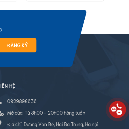
ờ
ĐĂNG KÝ
IÊN HỆ
0929898636
Mở cửa:
Từ 8h00 - 20h00 hàng tuần
Địa chỉ: Dương Văn Bé, Hai Bà Trưng, Hà nội