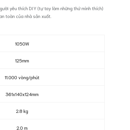
ười yêu thích DIY (tự tay làm những thứ mình thích)
an toàn của nhà sản xuất.
1050W
125mm
11.000 vòng/phút
361x140x124mm
2.8 kg
2.0 m