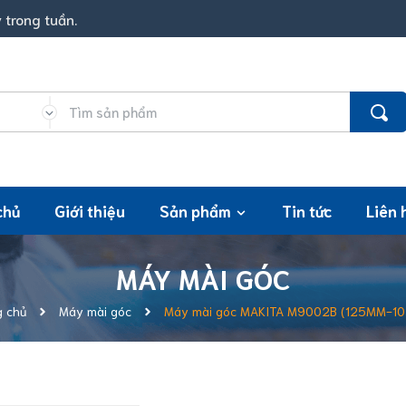
 trong tuần.
chủ
Giới thiệu
Sản phẩm
Tin tức
Liên 
MÁY MÀI GÓC
g chủ
Máy mài góc
Máy mài góc MAKITA M9002B (125MM-1