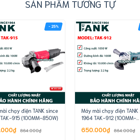
SẢN PHẨM TƯƠNG TỰ
- 25%
mài chạy điện TANK since
Máy mài chạy điện TANK 
 TAK-915 (100MM-850W)
1964 TAK-912 (100MM-
1050W)
.000₫
650.000₫
864.000₫
864.000₫