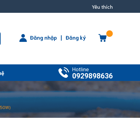
Yêu thích
Đăng nhập
|
Đăng ký
Hotline
hệ
0929898636
050W)