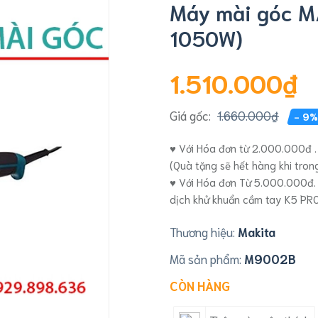
Máy mài góc 
1050W)
1.510.000₫
Giá gốc:
1.660.000₫
- 9%
♥ Với Hóa đơn từ 2.000.000đ .
(Quà tặng sẽ hết hàng khi tro
♥ Với Hóa đơn Từ 5.000.000đ.
dịch khử khuẩn cầm tay K5 PR
Thương hiệu:
Makita
Mã sản phẩm:
M9002B
CÒN HÀNG