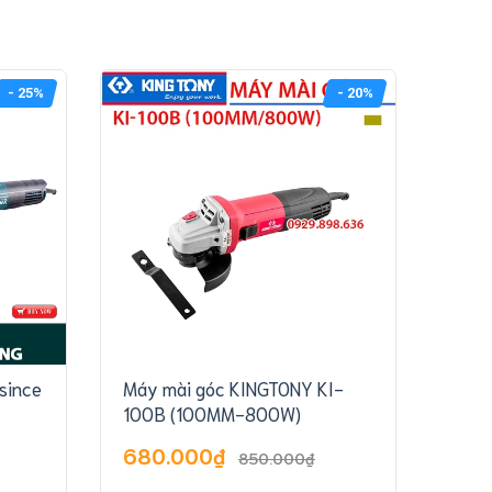
- 25%
- 20%
since
Máy mài góc KINGTONY KI-
Máy 
100B (100MM-800W)
(10
680.000₫
1.0
850.000₫