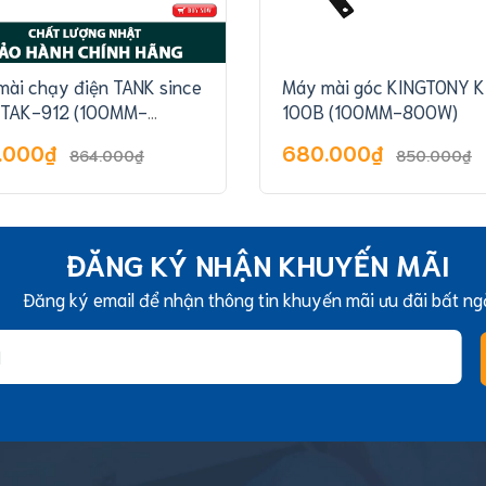
mài chạy điện TANK since
Máy mài góc KINGTONY K
 TAK-912 (100MM-
100B (100MM-800W)
W)
.000₫
680.000₫
864.000₫
850.000₫
ĐĂNG KÝ NHẬN KHUYẾN MÃI
Đăng ký email để nhận thông tin khuyến mãi ưu đãi bất ng