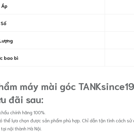
 Áp
 Số
Lượng
c bao bì
phẩm máy mài góc TANKsince19
u đãi sau:
hẩu chính hãng 100%.
có thể lựa chọn được sản phẩm phù hợp. Chỉ dẫn tận tình cách s
ại nội thành Hà Nội.