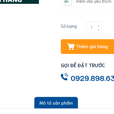
Thêm vào yêu thích
Số lượng
Thêm giỏ hàng
GỌI ĐỂ ĐẶT TRƯỚC
0929.898.6
Mô tả sản phẩm