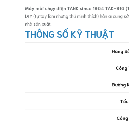
Máy mài chạy điện TANK since 1964 TAK-916
DIY (tự tay làm những thứ mình thích) hẳn ai cũng s
nhà sản xuất.
THÔNG SỐ KỸ THUẬT
Hãng Sả
Công 
Đường K
Tốc
Công 