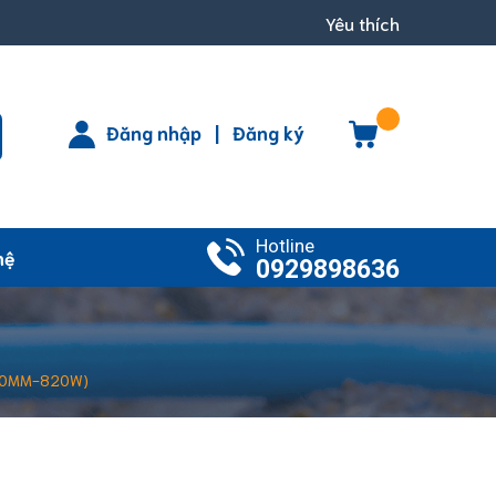
Yêu thích
Đăng nhập
|
Đăng ký
Hotline
hệ
0929898636
100MM-820W)