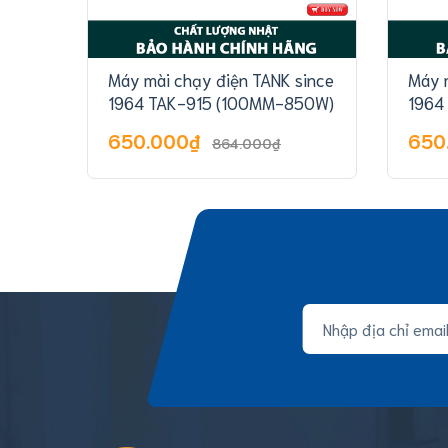
Máy mài chạy điện TANK since
Máy 
1964 TAK-915 (100MM-850W)
1964
1050
650.000₫
650
864.000₫