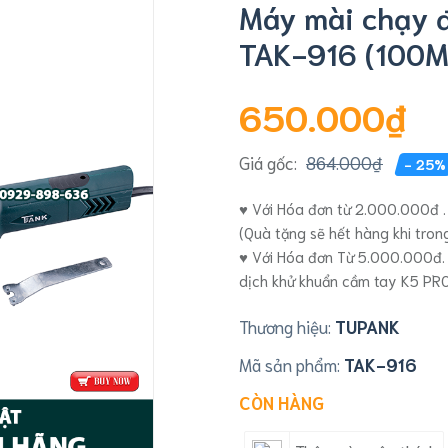
Máy mài chạy 
TAK-916 (100
650.000₫
Giá gốc:
864.000₫
- 25%
♥ Với Hóa đơn từ 2.000.000đ .
(Quà tặng sẽ hết hàng khi tro
♥ Với Hóa đơn Từ 5.000.000đ.
dịch khử khuẩn cầm tay K5 PR
Thương hiệu:
TUPANK
Mã sản phẩm:
TAK-916
CÒN HÀNG