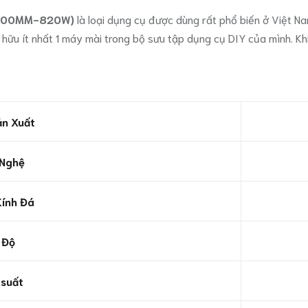
 (100MM-820W)
là loại dụng cụ được dùng rất phổ biến ở Việt N
ở hữu ít nhất 1 máy mài trong bộ sưu tập dụng cụ DIY của mình. 
n Xuất
Nghệ
ính Đá
 Độ
suất