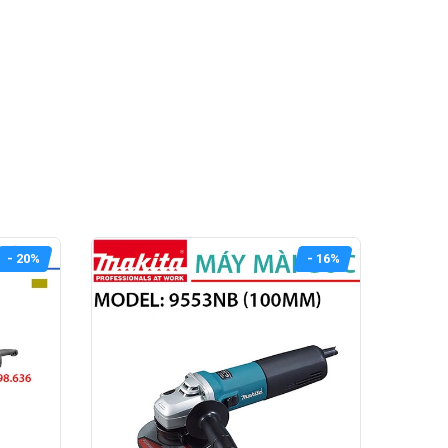
- 20%
- 16%