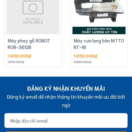
Máy phay gỗ ROBOT
Máy cưa lọng bàn NITTO
ROB-3612B
NT-18
1.650.000₫
1.850.000₫
1.750.000₫
2.250.000₫
ĐĂNG KÝ NHẬN KHUYẾN MÃI
Đăng ký email để nhận thông tin khuyến mãi ưu đãi bất
ngờ