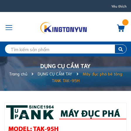
Yêu thích
DỤNG CỤ CẦM TAY
Trang chủ
DỤNG CỤ CẦM TAY
Máy đục phá bê tông
TANK TAK-95H