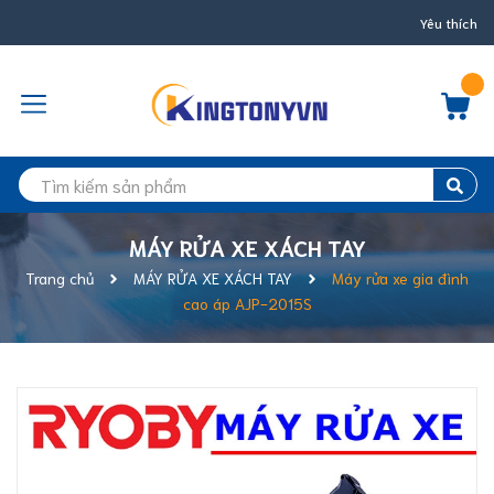
Yêu thích
MÁY RỬA XE XÁCH TAY
Trang chủ
MÁY RỬA XE XÁCH TAY
Máy rửa xe gia đình
cao áp AJP-2015S