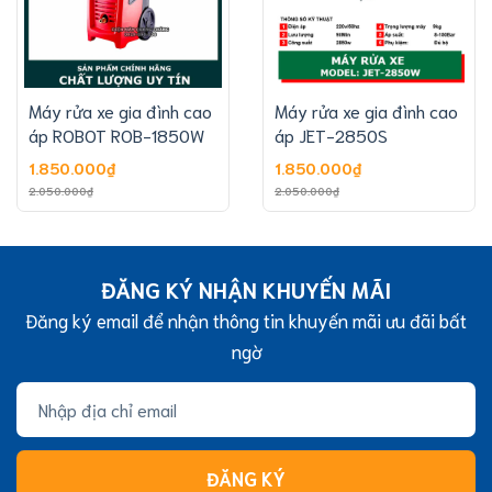
Máy rửa xe gia đình cao
Máy rửa xe gia đình cao
áp ROBOT ROB-1850W
áp JET-2850S
1.850.000₫
1.850.000₫
2.050.000₫
2.050.000₫
ĐĂNG KÝ NHẬN KHUYẾN MÃI
Đăng ký email để nhận thông tin khuyến mãi ưu đãi bất
ngờ
ĐĂNG KÝ