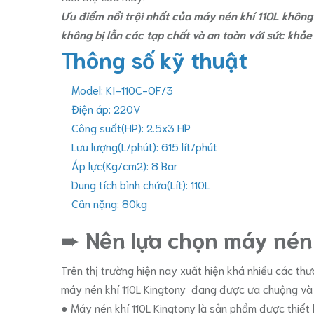
Ưu điểm nổi trội nhất của máy nén khí 110L không 
không bị lẫn các tạp chất và an toàn với sức khỏe
Thông số kỹ thuật
Model: KI-110C-OF/3
Điện áp: 220V
Công suất(HP): 2.5x3 HP
Lưu lượng(L/phút): 615 lít/phút
Áp lực(Kg/cm2): 8 Bar
Dung tích bình chứa(Lít): 110L
Cân nặng: 80kg
➨
Nên lựa chọn máy nén 
Trên thị trường hiện nay xuất hiện khá nhiều các t
máy nén khí 110L Kingtony đang được ưa chuộng và 
● Máy nén khí 110L Kingtony là sản phẩm được thiết