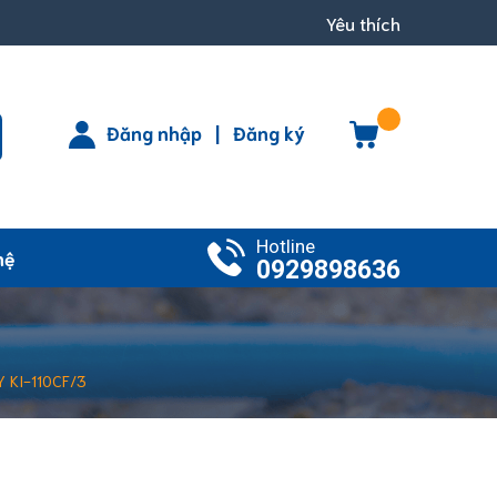
Yêu thích
Đăng nhập
|
Đăng ký
Hotline
hệ
0929898636
Y KI-110CF/3