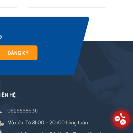
ờ
ĐĂNG KÝ
IÊN HỆ
0929898636
Mở cửa:
Từ 8h00 - 20h00 hàng tuần