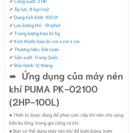
✔
Công suất: 2 HP
✔
Áp lực: 8 kg/cm2
✔
Dung tích bình: 100 lít
✔
Lưu lượng khí: lít/phút
✔
Trọng lượng bao bì: kg
✔
Kích thước bao bì: cm x cm x cm
✔
Thương hiệu: Đài Loan
✔
Sản xuất: Trung Quốc
✔
Bảo hành: 12 tháng
➨
Ứng dụng của máy nén
khí PUMA PK-02100
(2HP-100L)
● Thiết bị được dùng để phun sơn; cấp khí nén cho súng
bắn bu lông, trong gia công cơ khí.
● Bạn có thể dùng máy nén khí để bơm bóng, bơm