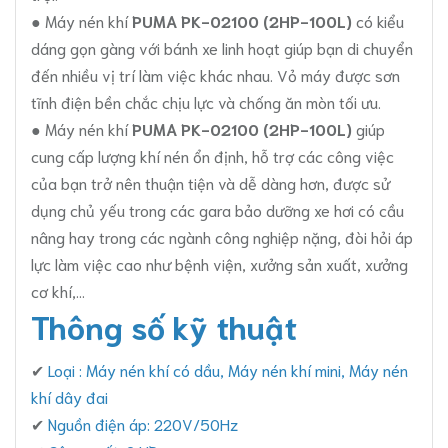
● Máy nén khí
PUMA PK-02100 (2HP-100L)
có kiểu
dáng gọn gàng với bánh xe linh hoạt giúp bạn di chuyển
đến nhiều vị trí làm việc khác nhau. Vỏ máy được sơn
tĩnh điện bền chắc chịu lực và chống ăn mòn tối ưu.
● Máy nén khí
PUMA PK-02100 (2HP-100L)
giúp
cung cấp lượng khí nén ổn định, hỗ trợ các công việc
của bạn trở nên thuận tiện và dễ dàng hơn, được sử
dụng chủ yếu trong các gara bảo dưỡng xe hơi có cầu
nâng hay trong các ngành công nghiệp nặng, đòi hỏi áp
lực làm việc cao như bệnh viện, xưởng sản xuất, xưởng
cơ khí,...
Thông số kỹ thuật
✔
Loại : Máy nén khí có dầu, Máy nén khí mini, Máy nén
khí dây đai
✔
Nguồn điện áp: 220V/50Hz