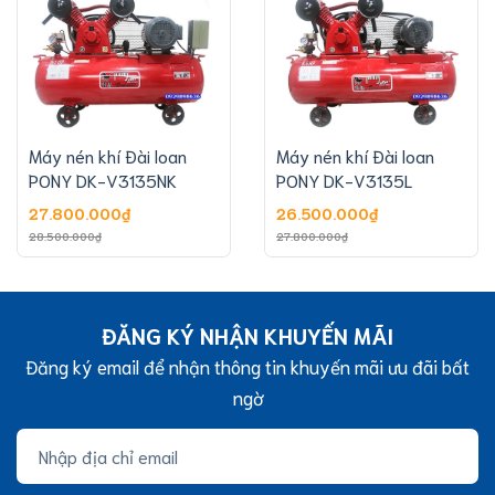
Máy nén khí Đài loan
Máy nén khí Đài loan
PONY DK-V3135NK
PONY DK-V3135L
27.800.000₫
26.500.000₫
28.500.000₫
27.800.000₫
ĐĂNG KÝ NHẬN KHUYẾN MÃI
Đăng ký email để nhận thông tin khuyến mãi ưu đãi bất
ngờ