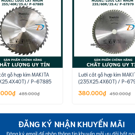
cắt gỗ hợp kim MAKITA
Lưỡi cắt gỗ hợp kim MAKI
X25.4X40T) / P-67885
(235X25.4X60T) / P-67
.000₫
380.000₫
485.000₫
450.000₫
ĐĂNG KÝ NHẬN KHUYẾN MÃI
Đăng ký email để nhận thông tin khuyến mãi ưu đãi bất ng