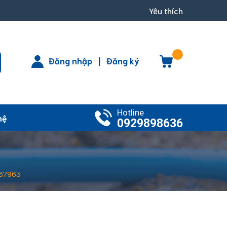
Yêu thích
Đăng nhập
|
Đăng ký
Hotline
hệ
0929898636
-67963