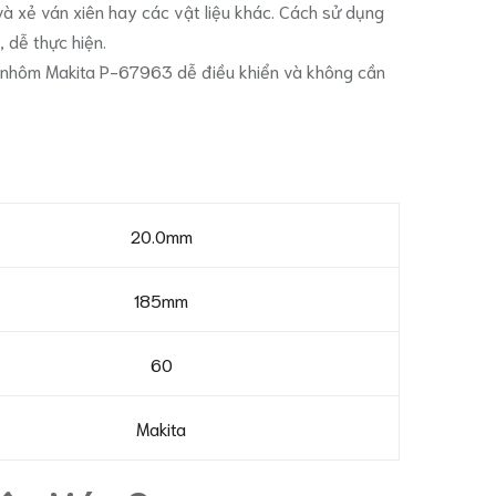
à xẻ ván xiên hay các vật liệu khác. Cách sử dụng
 dễ thực hiện.
cưu nhôm Makita P-67963 dễ điều khiển và không cần
20.0mm
185mm
60
Makita