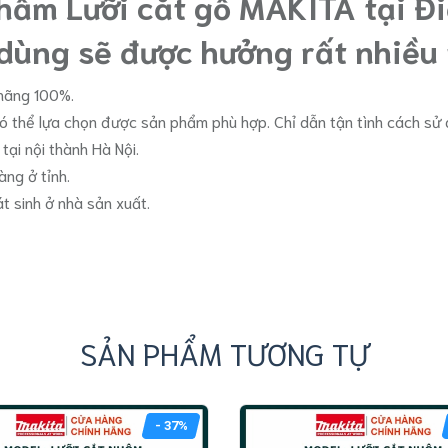
phẩm Lưỡi cắt gỗ MAKITA tại 
dùng sẽ được hưởng rất nhiều 
 hãng 100%.
có thể lựa chọn được sản phẩm phù hợp. Chỉ dẫn tận tình cách s
ại nội thành Hà Nội.
àng ở tỉnh.
át sinh ở nhà sản xuất.
SẢN PHẨM TƯƠNG TỰ
- 37%