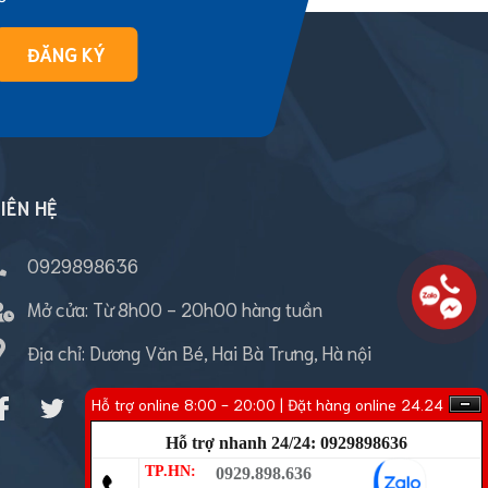
ĐĂNG KÝ
IÊN HỆ
0929898636
Mở cửa:
Từ 8h00 - 20h00 hàng tuần
Địa chỉ: Dương Văn Bé, Hai Bà Trưng, Hà nội
Hỗ trợ online 8:00 - 20:00 | Đặt hàng online 24.24
Hỗ trợ nhanh 24/24: 0929898636
TP.HN:
0929.898.636