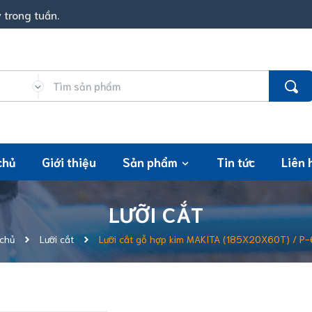
 trong tuần.
chủ
Giới thiệu
Sản phẩm
Tin tức
Liên 
LƯỠI CẮT
 chủ
Lưỡi cắt
Lưỡi cắt gỗ hợp kim MAKITA (185X20X60T) / P