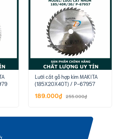
TA
Lưỡi cắt gỗ hợp kim MAKITA
Lưỡi
979
(185X20X40T) / P-67957
(255
189.000₫
58
255.000₫
ờ