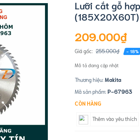
Lưỡi cắt gỗ hợ
(185X20X60T)
209.000₫
Giá gốc:
255.000₫
- 18%
Mô tả đang cập nhật
Thương hiệu:
Makita
Mã sản phẩm:
P-67963
CÒN HÀNG
Thêm vào yêu thích