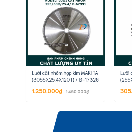
Lưỡi cắt nhôm hợp kim MAKITA
Lưỡi 
(3055X25.4X120T) / B-17326
(255
1.250.000₫
305
1.450.000₫