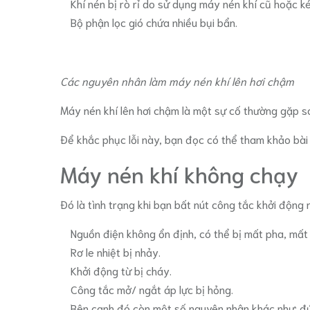
Khí nén bị rò rỉ do sử dụng máy nén khí cũ hoặc k
Bộ phận lọc gió chứa nhiều bụi bẩn.
Các nguyên nhân làm máy nén khí lên hơi chậm
Máy nén khí lên hơi chậm là một sự cố thường gặp s
Để khắc phục lỗi này, bạn đọc có thể tham khảo bài 
Máy nén khí không chạy
Đó là tình trạng khi bạn bất nút công tắc khởi độn
Nguồn điện không ổn định, có thể bị mất pha, mấ
Rơ le nhiệt bị nhảy.
Khởi động từ bị cháy.
Công tắc mở/ ngắt áp lực bị hỏng.
Bên cạnh đó còn một số nguyên nhân khác như: đứt