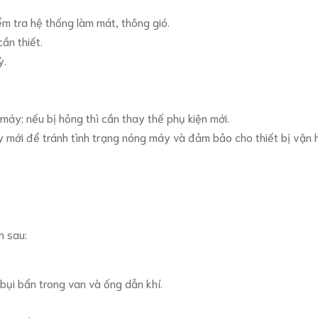
ểm tra hệ thống làm mát, thông gió.
ần thiết.
ỳ.
 máy; nếu bị hỏng thì cần thay thế phụ kiện mới.
y mới để tránh tình trạng nóng máy và đảm bảo cho thiết bị vận 
n sau:
ều bụi bẩn trong van và ống dẫn khí.