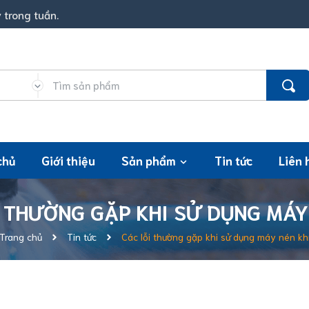
 trong tuần.
chủ
Giới thiệu
Sản phẩm
Tin tức
Liên 
 THƯỜNG GẶP KHI SỬ DỤNG MÁY
Trang chủ
Tin tức
Các lỗi thường gặp khi sử dụng máy nén kh