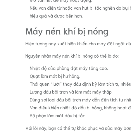
Nếu van điện từ hoặc van hút bị tắc nghẽn do bụi b
hiệu quả và được bền hơn.
Máy nén khí bị nóng
Hiện tượng này xuất hiện khiến cho máy đột ngột dừ
Nguyên nhân máy nén khí bị nóng có thể là do:
Nhiệt độ của phòng đặt máy tăng cao.
Quạt làm mát bị hư hỏng.
Thói quen “lười” thay dầu định kỳ làm tích tụ nhiề
Lượng dầu bôi trơn và làm mát máy thấp.
Dùng sai loại dầu bôi trơn máy dẫn đến tích tụ nh
Van điều khiển nhiệt độ dầu bị hỏng, không hoạt 
Bộ phận làm mát dầu bị tắc.
Với lỗi này, bạn có thể tự khắc phục và sửa máy bơ