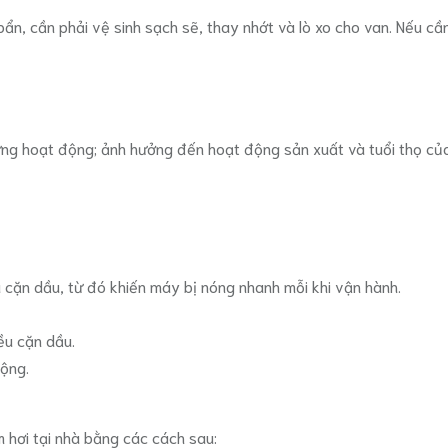
ẩn, cần phải vệ sinh sạch sẽ, thay nhớt và lò xo cho van. Nếu cần
ng hoạt động; ảnh hưởng đến hoạt động sản xuất và tuổi thọ của
u cặn dầu, từ đó khiến máy bị nóng nhanh mỗi khi vận hành.
iều cặn dầu.
động.
m hơi tại nhà bằng các cách sau: