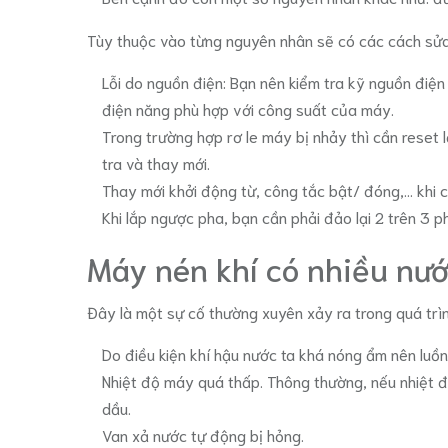
Tùy thuộc vào từng nguyên nhân sẽ có các cách sửa
Lỗi do nguồn điện: Bạn nên kiểm tra kỹ nguồn điệ
điện năng phù hợp với công suất của máy.
Trong trường hợp rơ le máy bị nhảy thì cần reset l
tra và thay mới.
Thay mới khởi động từ, công tắc bật/ đóng,... khi 
Khi lắp ngược pha, bạn cần phải đảo lại 2 trên 3
Máy nén khí có nhiều nư
Đây là một sự cố thường xuyên xảy ra trong quá trì
Do điều kiện khí hậu nước ta khá nóng ẩm nên luồ
Nhiệt độ máy quá thấp. Thông thường, nếu nhiệt đ
dầu.
Van xả nước tự động bị hỏng.