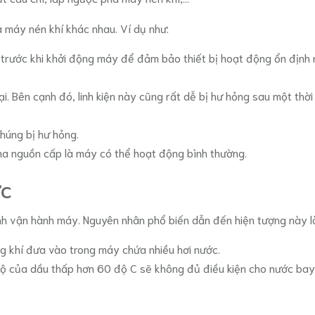
 máy nén khí khác nhau. Ví dụ như:
n trước khi khởi động máy để đảm bảo thiết bị hoạt động ổn định 
ại. Bên cạnh đó, linh kiện này cũng rất dễ bị hư hỏng sau một th
chúng bị hư hỏng.
 pha nguồn cấp là máy có thể hoạt động bình thường.
ớc
nh vận hành máy. Nguyên nhân phổ biến dẫn đến hiện tượng này l
ng khí đưa vào trong máy chứa nhiều hơi nước.
ộ của dầu thấp hơn 60 độ C sẽ không đủ điều kiện cho nước bay h