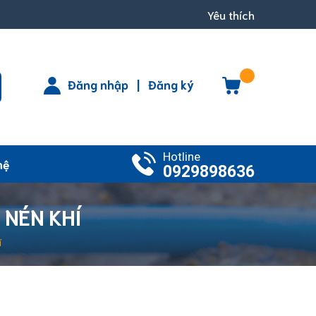
Yêu thích
Đăng nhập
|
Đăng ký
Hotline
hệ
0929898636
 NÉN KHÍ
í