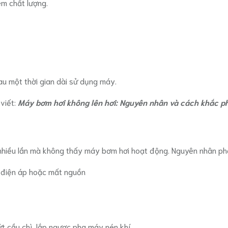
ém chất lượng.
au một thời gian dài sử dụng máy.
viết:
Máy bơm hơi không lên hơi: Nguyên nhân và cách khắc p
g nhiều lần mà không thấy máy bơm hơi hoạt động. Nguyên nhân phổ
t điện áp hoặc mất nguồn
 cầu chì, lắp ngược pha máy nén khí,...