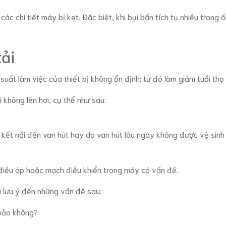
ác chi tiết máy bị kẹt. Đặc biệt, khi bụi bẩn tích tụ nhiều trong
ải
suất làm việc của thiết bị không ổn định; từ đó làm giảm tuổi th
không lên hơi, cụ thể như sau:
 kết nối đến van hút hay do van hút lâu ngày không được vệ sinh
n điều áp hoặc mạch điều khiển trong máy có vấn đề.
i lưu ý đến những vấn đề sau:
 bảo không?